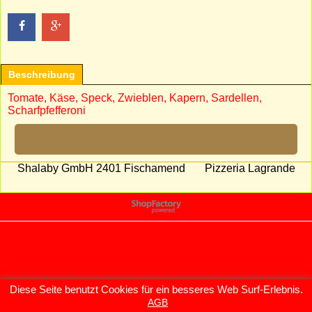
Beschreibung
Tomate, Käse, Speck, Zwieblen, Kapern, Sardellen,
Scharfpfefferoni
Shalaby GmbH 2401 Fischamend Pizzeria Lagrande
WebShop erstellt mit
ShopFactory Shop
Software.
Diese Seite benutzt Cookies für ein besseres Web Surf-Erlebnis.
AGB