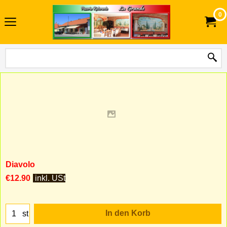
0
Diavolo
€
12.90
inkl. USt
In den Korb
st