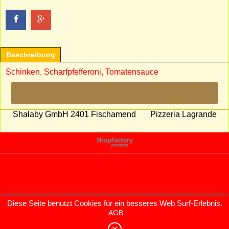
Beschreibung
Schinken, Scharfpfefferoni, Tomatensauce
Shalaby GmbH 2401 Fischamend Pizzeria Lagrande
WebShop erstellt mit
ShopFactory Shop
Software.
Diese Seite benutzt Cookies für ein besseres Web Surf-Erlebnis.
AGB