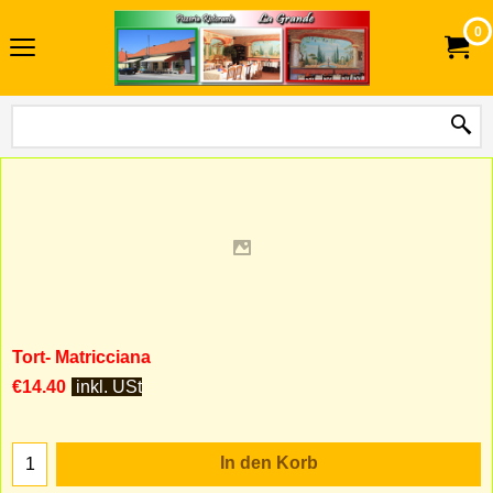
0
Tort- Matricciana
€
14.40
inkl. USt
In den Korb